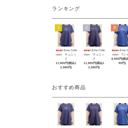
ランキング
1
2
3
Ema Colle
Ema Colle
Ema C
ction チュニッ
ction チュニッ
ction Tシ
ク
ク
8,900円(税込
11,800円(税込1
11,800円(税込1
90円)
2,980円)
2,980円)
おすすめ商品