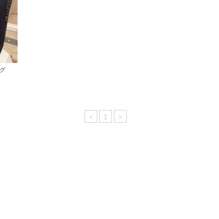
ッグ
<
1
>