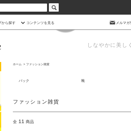
Scroll
Down
プから探す
コンテンツを見る
メルマガ
しなやかに美し
ホーム
>
ファッション雑貨
バック
靴
ファッション雑貨
11
全
商品